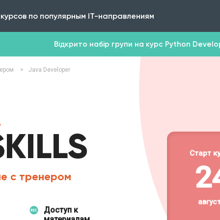
 курсов по популярным IT-направлениям
Відкрито набір групи на курс Python Develope
нером
>
Java Developer
A
SKILLS
Старт к
2
е с тренером
авгус
Доступ к
материалам