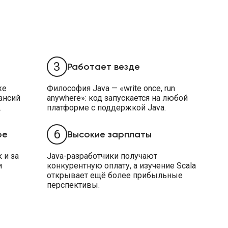
3
Работает везде
же
Философия Java — «write once, run
ансий
anywhere»: код запускается на любой
.
платформе с поддержкой Java.
6
ре
Высокие зарплаты
 и за
Java-разработчики получают
и
конкурентную оплату, а изучение Scala
открывает ещё более прибыльные
перспективы.