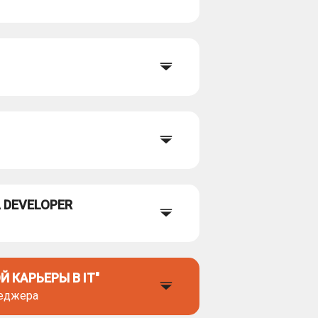
 DEVELOPER
 КАРЬЕРЫ В IT"
неджера