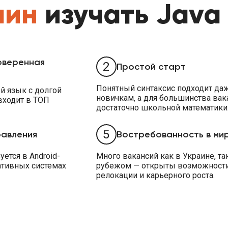
чин
изучать Java
оверенная
2
Простой старт
Понятный синтаксис подходит да
й язык с долгой
новичкам, а для большинства вак
входит в ТОП
достаточно школьной математики
5
равления
Востребованность в ми
уется в Android-
Много вакансий как в Украине, так
ативных системах
рубежом — открыты возможност
релокации и карьерного роста.