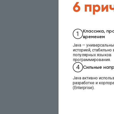
6 при
Классика, пр
1
временем
Java — универсальны
историей, стабильно 
популярных языков
программирования.
4
Сильные нап
Java активно использ
разработке и корпор
(Enterprise).