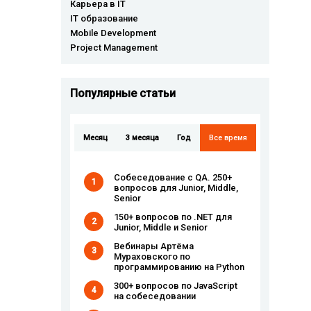
Карьера в IT
IT образование
Mobile Development
Project Management
Популярные cтатьи
Месяц
3 месяца
Год
Все время
Собеседование с QA. 250+
1
вопросов для Junior, Middle,
Senior
150+ вопросов по .NET для
2
Junior, Middle и Senior
Вебинары Артёма
3
Мураховского по
программированию на Python
300+ вопросов по JavaScript
4
на собеседовании