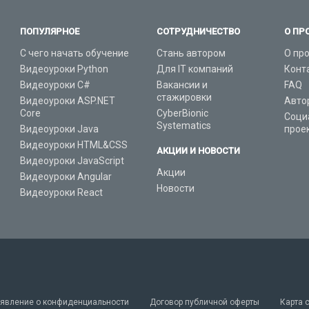
ПОПУЛЯРНОЕ
СОТРУДНИЧЕСТВО
О ПР
С чего начать обучение
Стань автором
О пр
Видеоуроки Python
Для IT компаний
Конт
Видеоуроки C#
Вакансии и
FAQ
стажировки
Видеоуроки ASP.NET
Авто
Core
CyberBionic
Соци
Systematics
Видеоуроки Java
прое
Видеоуроки HTML&CSS
АКЦИИ И НОВОСТИ
Видеоуроки JavaScript
Акции
Видеоуроки Angular
Новости
Видеоуроки React
явление о конфиденциальности
Договор публичной оферты
Карта 