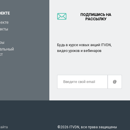
ОЕКТЕ
ПОДПИШИСЬ НА
РАССЫЛКУ
оекте
акты
ры
Будь в курсе новых акций ITVDN,
альный
видео уроков и вебинаров
кт
@
сайта
©
2026 ITVDN, все права защищены