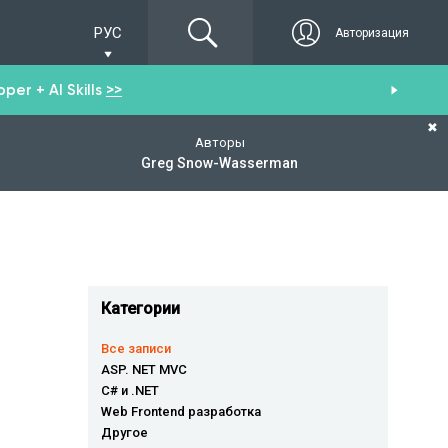
РУС
Авторизация
er + AI Skills
>>
Пол
✖
Авторы
Greg Snow-Wasserman
Категории
Все записи
ASP. NET MVC
C# и .NET
Web Frontend разработка
Другое