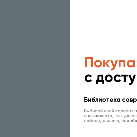
Покупа
с дост
Библиотека совр
Выбирай свой вариант п
специалиста, то лучше в
собеседованию, подойд