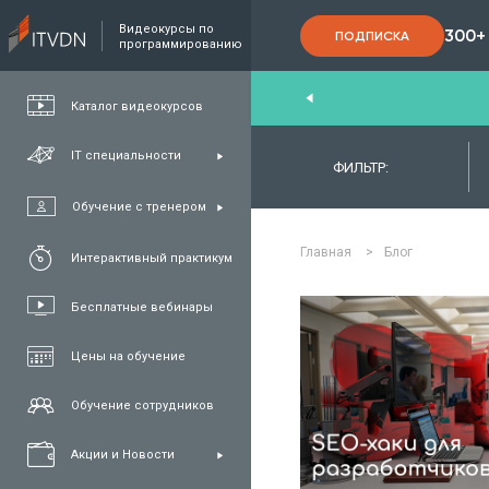
Видеокурсы по
300+
ПОДПИСКА
программированию
End
,
FullStack
,
C#/.NET
,
Java
и
QA
Каталог видеокурсов
IT специальности
ФИЛЬТР:
Обучение с тренером
Главная
>
Блог
Интерактивный практикум
Бесплатные вебинары
Цены на обучение
ЧИТАТЬ П
Обучение сотрудников
Акции и Новости