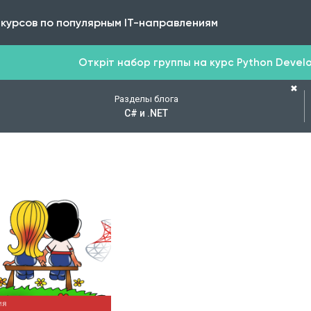
 курсов по популярным IT-направлениям
Откріт набор группы на курс Python Develop
✖
Разделы блога
C# и .NET
ОДРОБНЕЕ