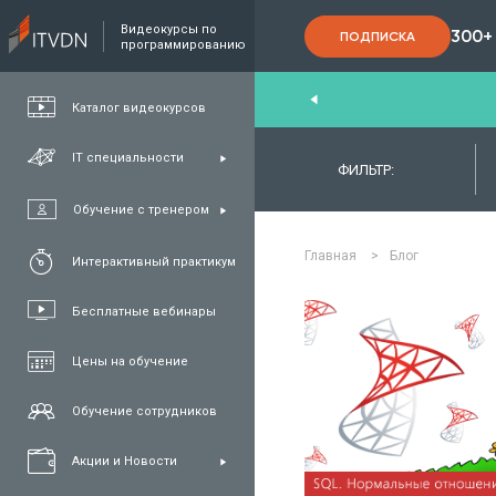
Видеокурсы по
300+
ПОДПИСКА
программированию
End
,
FullStack
,
C#/.NET
,
Java
и
QA
Каталог видеокурсов
IT специальности
ФИЛЬТР:
Обучение с тренером
Главная
>
Блог
Интерактивный практикум
Бесплатные вебинары
Цены на обучение
ЧИТАТЬ П
Обучение сотрудников
Акции и Новости