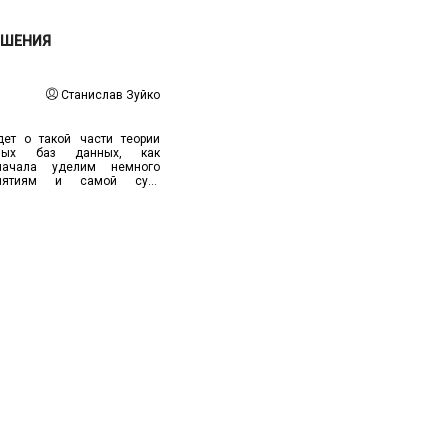
ОШЕНИЯ
Станислав Зуйко
дет о такой части теории
онных баз данных, как
начала уделим немного
нятиям и самой сути
чему: