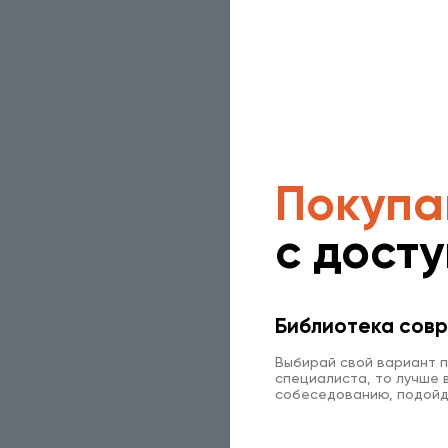
Покупа
с дост
Библиотека совр
Выбирай свой вариант п
специалиста, то лучше в
собеседованию, подойд