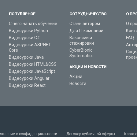
ПОПУЛЯРНОЕ
СОТРУДНИЧЕСТВО
О ПР
С чего начать обучение
Стань автором
О пр
Видеоуроки Python
Для IT компаний
Конт
Видеоуроки C#
Вакансии и
FAQ
стажировки
Видеоуроки ASP.NET
Авто
Core
CyberBionic
Соци
Systematics
Видеоуроки Java
прое
Видеоуроки HTML&CSS
АКЦИИ И НОВОСТИ
Видеоуроки JavaScript
Акции
Видеоуроки Angular
Новости
Видеоуроки React
явление о конфиденциальности
Договор публичной оферты
Карта 