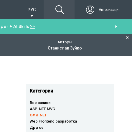
РУС
Авторизация
er + AI Skills
>>
Пол
✖
Авторы
Станислав Зуйко
Категории
Все записи
ASP. NET MVC
C# и .NET
Web Frontend разработка
Другое