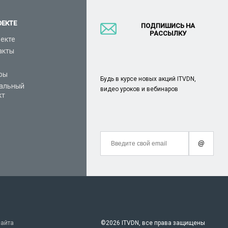
ОЕКТЕ
ПОДПИШИСЬ НА
РАССЫЛКУ
оекте
акты
ры
Будь в курсе новых акций ITVDN,
альный
видео уроков и вебинаров
кт
@
сайта
©
2026 ITVDN, все права защищены