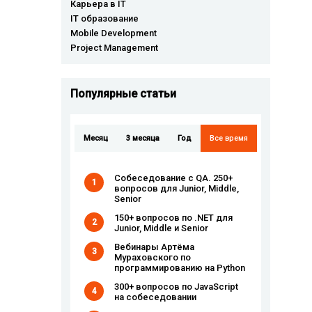
Карьера в IT
IT образование
Mobile Development
Project Management
Популярные cтатьи
Месяц
3 месяца
Год
Все время
Собеседование с QA. 250+
1
вопросов для Junior, Middle,
Senior
150+ вопросов по .NET для
2
Junior, Middle и Senior
Вебинары Артёма
3
Мураховского по
программированию на Python
300+ вопросов по JavaScript
4
на собеседовании