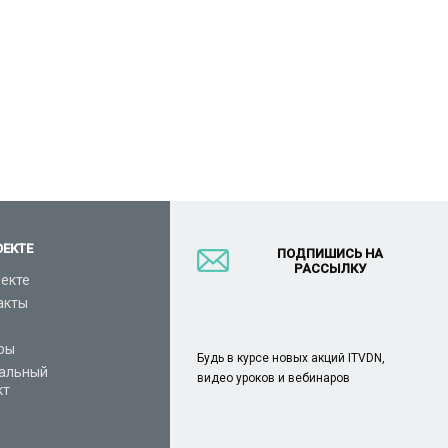
ОЕКТЕ
ПОДПИШИСЬ НА
РАССЫЛКУ
оекте
акты
ры
Будь в курсе новых акций ITVDN,
альный
видео уроков и вебинаров
кт