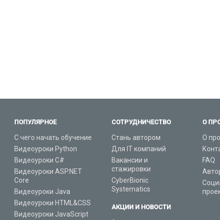
ПОПУЛЯРНОЕ
СОТРУДНИЧЕСТВО
О ПР
С чего начать обучение
Стань автором
О пр
Видеоуроки Python
Для IT компаний
Конт
Видеоуроки C#
Вакансии и
FAQ
стажировки
Видеоуроки ASP.NET
Авто
Core
CyberBionic
Соци
Systematics
Видеоуроки Java
прое
Видеоуроки HTML&CSS
АКЦИИ И НОВОСТИ
Видеоуроки JavaScript