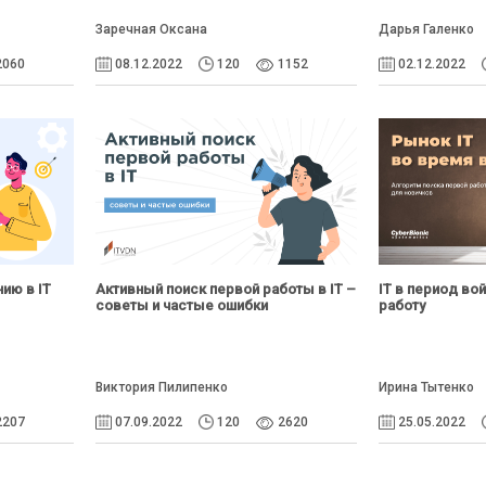
Заречная Оксана
Дарья Галенко
2060
08.12.2022
120
1152
02.12.2022
ию в IT
Активный поиск первой работы в IT –
IТ в период во
советы и частые ошибки
работу
Виктория Пилипенко
Ирина Тытенко
2207
07.09.2022
120
2620
25.05.2022