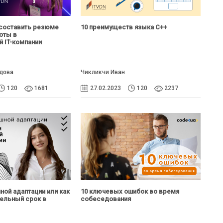
 составить резюме
10 преимуществ языка С++
оты в
 IT-компании
дова
Чикликчи Иван
120
1681
27.02.2023
120
2237
ной адаптации или как
10 ключевых ошибок во время
тельный срок в
собеседования