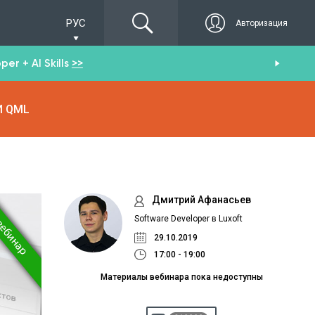
РУС
Авторизация
er + AI Skills
>>
Пол
И QML
Дмитрий Афанасьев
Software Developer в Luxoft
29.10.2019
17:00 - 19:00
Материалы вебинара пока недоступны