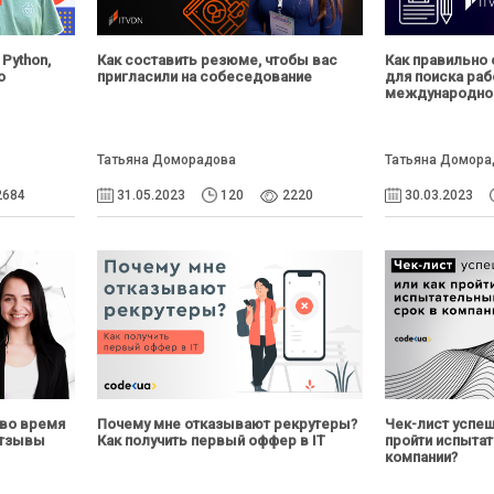
Python,
Как составить резюме, чтобы вас
Как правильно
о
пригласили на собеседование
для поиска раб
международной
Татьяна Доморадова
Татьяна Домора
2684
31.05.2023
120
2220
30.03.2023
 во время
Почему мне отказывают рекрутеры?
Чек-лист успеш
отзывы
Как получить первый оффер в IT
пройти испыта
компании?