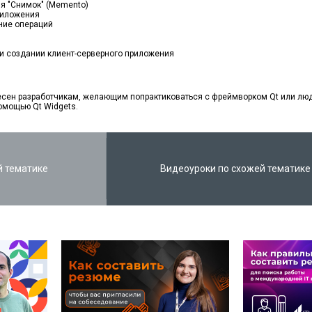
ия "Снимок" (Memento)
риложения
ние операций
 создании клиент-серверного приложения
сен разработчикам, желающим попрактиковаться с фреймворком Qt или людя
омощью Qt Widgets.
й тематике
Видеоуроки по схожей тематике