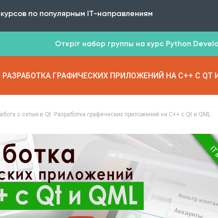
 курсов по популярным IT-направлениям
Откріт набор группы на курс Python Develop
T. РАЗРАБОТКА ГРАФИЧЕСКИХ ПРИЛОЖЕНИЙ НА C++ С QT 
абота с сетью в Qt. Разработка графических приложений на C++ с Qt и QML