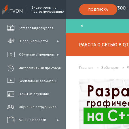
300+
Видеокурсы по
ПОДПИСКА
программированию
End
,
FullStack
,
C#/.NET
,
Java
и
QA
Каталог видеокурсов
IT специальности
РАБОТА С СЕТЬЮ В Q
Обучение с тренером
Главная
>
Вебинары
>
Р
Интерактивный практикум
Бесплатные вебинары
Цены на обучение
Обучение сотрудников
Акции и Новости