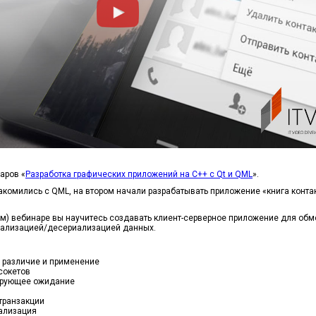
аров «
Разработка графических приложений на C++ с Qt и QML
».
комились с QML, на втором начали разрабатывать приложение «книга контакт
м) вебинаре вы научитесь создавать клиент-серверное приложение для обм
риализацией/десериализацией данных.
х различие и применение
сокетов
ирующее ожидание
транзакции
ализация