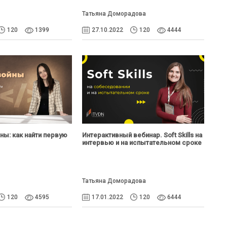
Татьяна Доморадова
120
1399
27.10.2022
120
4444
йны: как найти первую
Интерактивный вебинар. Soft Skills на
интервью и на испытательном сроке
Татьяна Доморадова
120
4595
17.01.2022
120
6444