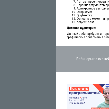
Паттерн проектирован
Парсинг аргументов п
Асинхронное выполне
QTcpServer
QByteArray
Основные моменты при
qobject_cast
Целевая аудитория:
Данный вебинар будет интере
графические приложения с п
Вебинары по схоже