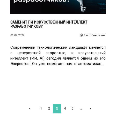
ЗАМЕНИТ ЛИ ИСКУССТВЕННЫЙ ИНТЕЛЛЕКТ
РАЗРАБОТЧИКОВ?
01.04.2024
Влад Сверчков
Современный технологический ландшафт меняется
с невероятной скоростью, и искусственный
интеллект (ИИ, AI) сегодня является одним из его
Эверестов. Он уже помогает нам в автоматизации
различных задач и процессов: упрощает написание
текстов и программного кода, генерирует
изображения и видеоряды, консультирует нас по
различным вопросам, помогает учить иностранные
языки.
3
<
1
2
4
5
…
>