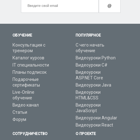
@
ОБУЧЕНИЕ
ПОПУЛЯРНОЕ
Консультация с
С чего начать
тренером
обучение
Каталог курсов
Видеоуроки Python
IT специальности
Видеоуроки C#
Планы подписок
Видеоуроки
ASP.NET Core
Подарочные
сертификаты
Видеоуроки Java
Live-Online
Видеоуроки
обучение
HTML&CSS
Видео канал
Видеоуроки
JavaScript
Статьи
Видеоуроки Angular
Форум
Видеоуроки React
СОТРУДНИЧЕСТВО
О ПРОЕКТЕ