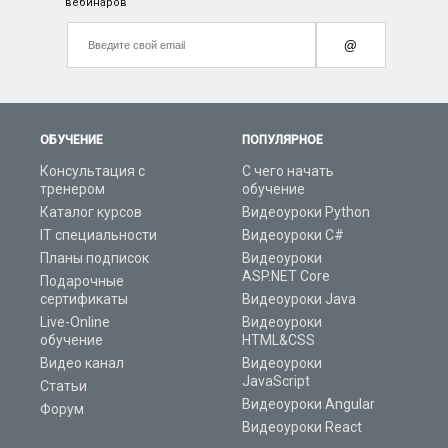
вебинаров
@
ОБУЧЕНИЕ
ПОПУЛЯРНОЕ
Консультация с
С чего начать
тренером
обучение
Каталог курсов
Видеоуроки Python
IT специальности
Видеоуроки C#
Планы подписок
Видеоуроки
ASP.NET Core
Подарочные
сертификаты
Видеоуроки Java
Live-Online
Видеоуроки
обучение
HTML&CSS
Видео канал
Видеоуроки
JavaScript
Статьи
Видеоуроки Angular
Форум
Видеоуроки React