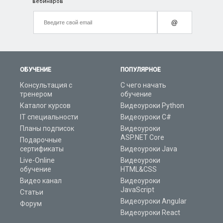
вебинаров
@
ОБУЧЕНИЕ
ПОПУЛЯРНОЕ
Консультация с
С чего начать
тренером
обучение
Каталог курсов
Видеоуроки Python
IT специальности
Видеоуроки C#
Планы подписок
Видеоуроки
ASP.NET Core
Подарочные
сертификаты
Видеоуроки Java
Live-Online
Видеоуроки
обучение
HTML&CSS
Видео канал
Видеоуроки
JavaScript
Статьи
Видеоуроки Angular
Форум
Видеоуроки React