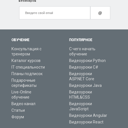
вебинаров
@
ОБУЧЕНИЕ
ПОПУЛЯРНОЕ
Консультация с
С чего начать
тренером
обучение
Каталог курсов
Видеоуроки Python
IT специальности
Видеоуроки C#
Планы подписок
Видеоуроки
ASP.NET Core
Подарочные
сертификаты
Видеоуроки Java
Live-Online
Видеоуроки
обучение
HTML&CSS
Видео канал
Видеоуроки
JavaScript
Статьи
Видеоуроки Angular
Форум
Видеоуроки React