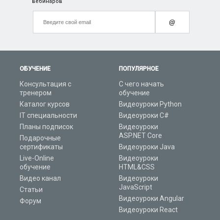
вебинаров
@
ОБУЧЕНИЕ
ПОПУЛЯРНОЕ
Консультация с
С чего начать
тренером
обучение
Каталог курсов
Видеоуроки Python
IT специальности
Видеоуроки C#
Планы подписок
Видеоуроки
ASP.NET Core
Подарочные
сертификаты
Видеоуроки Java
Live-Online
Видеоуроки
обучение
HTML&CSS
Видео канал
Видеоуроки
JavaScript
Статьи
Видеоуроки Angular
Форум
Видеоуроки React