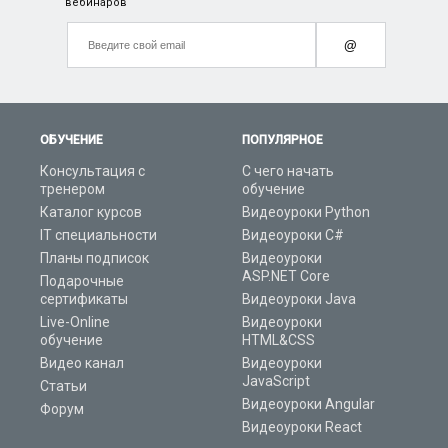
вебинаров
@
ОБУЧЕНИЕ
ПОПУЛЯРНОЕ
Консультация с
С чего начать
тренером
обучение
Каталог курсов
Видеоуроки Python
IT специальности
Видеоуроки C#
Планы подписок
Видеоуроки
ASP.NET Core
Подарочные
сертификаты
Видеоуроки Java
Live-Online
Видеоуроки
обучение
HTML&CSS
Видео канал
Видеоуроки
JavaScript
Статьи
Видеоуроки Angular
Форум
Видеоуроки React