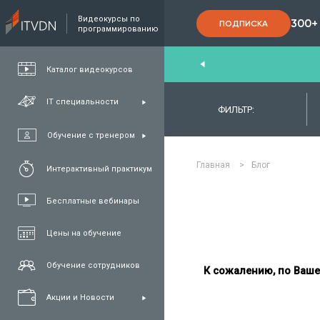
Видеокурсы по
300+
ПОДПИСКА
программированию
nd
,
FullStack
,
C#/.NET
,
Java
та
QA
Каталог видеокурсов
IT специальности
ФИЛЬТР:
Обучение с тренером
Главная
>
Блог
Интерактивный практикум
Бесплатные вебинары
Цены на обучение
Обучение сотрудников
К сожалению, по Ваше
Акции и Новости