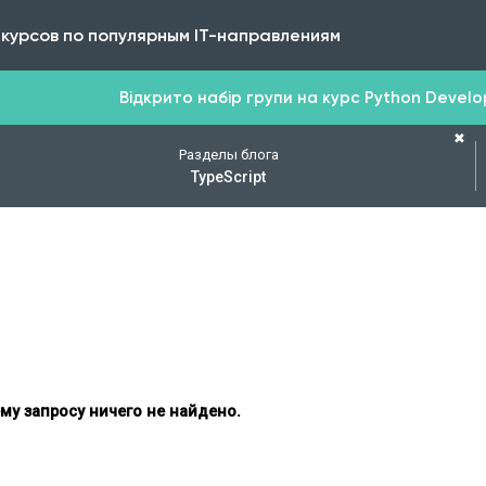
 курсов по популярным IT-направлениям
Відкрито набір групи на курс Python Develope
✖
Разделы блога
TypeScript
му запросу ничего не найдено.