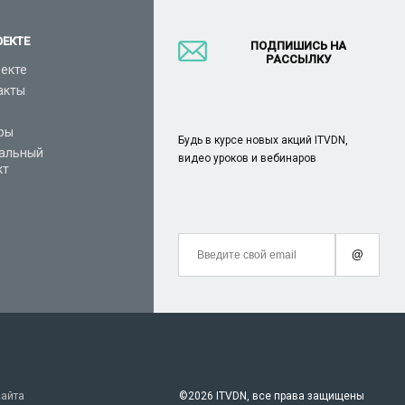
ОЕКТЕ
ПОДПИШИСЬ НА
РАССЫЛКУ
оекте
акты
ры
Будь в курсе новых акций ITVDN,
альный
видео уроков и вебинаров
кт
@
сайта
©
2026 ITVDN, все права защищены