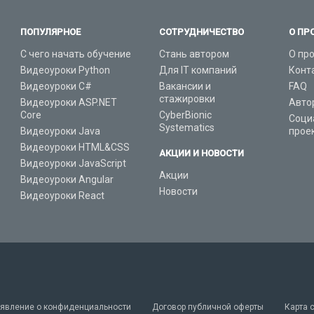
ПОПУЛЯРНОЕ
СОТРУДНИЧЕСТВО
О ПР
С чего начать обучение
Стань автором
О пр
Видеоуроки Python
Для IT компаний
Конт
Видеоуроки C#
Вакансии и
FAQ
стажировки
Видеоуроки ASP.NET
Авто
Core
CyberBionic
Соци
Systematics
Видеоуроки Java
прое
Видеоуроки HTML&CSS
АКЦИИ И НОВОСТИ
Видеоуроки JavaScript
Акции
Видеоуроки Angular
Новости
Видеоуроки React
явление о конфиденциальности
Договор публичной оферты
Карта 