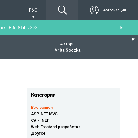
РУС
Авторизация
r + AI Skills
>>>
От
✖
Авторы
Anita Soczka
Категории
Все записи
ASP. NET MVC
C# и .NET
Web Frontend разработка
Другое