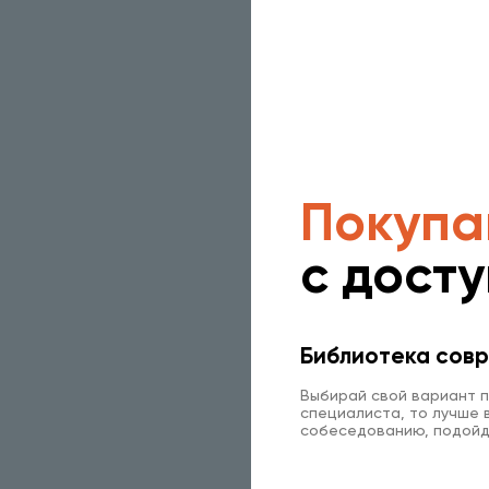
Покупа
с дост
Библиотека совр
Выбирай свой вариант п
специалиста, то лучше в
собеседованию, подойд