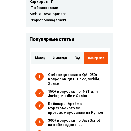
Карьера в IT
IT образование
Mobile Development
Project Management
Популярные cтатьи
Месяц
3 месяца
Год
Все время
Собеседование с QA. 250+
1
вопросов для Junior, Middle,
Senior
150+ вопросов по .NET для
2
Junior, Middle и Senior
Вебинары Артёма
3
Мураховского по
программированию на Python
300+ вопросов по JavaScript
4
на собеседовании