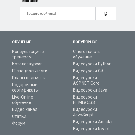
вебинаров
@
ОБУЧЕНИЕ
ПОПУЛЯРНОЕ
Консультация с
С чего начать
тренером
обучение
Каталог курсов
Видеоуроки Python
IT специальности
Видеоуроки C#
Планы подписок
Видеоуроки
ASP.NET Core
Подарочные
сертификаты
Видеоуроки Java
Live-Online
Видеоуроки
обучение
HTML&CSS
Видео канал
Видеоуроки
JavaScript
Статьи
Видеоуроки Angular
Форум
Видеоуроки React