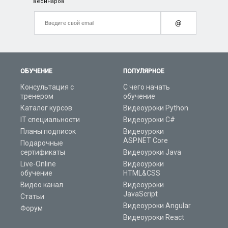
вебинаров
@
ОБУЧЕНИЕ
ПОПУЛЯРНОЕ
Консультация с
С чего начать
тренером
обучение
Каталог курсов
Видеоуроки Python
IT специальности
Видеоуроки C#
Планы подписок
Видеоуроки
ASP.NET Core
Подарочные
сертификаты
Видеоуроки Java
Live-Online
Видеоуроки
обучение
HTML&CSS
Видео канал
Видеоуроки
JavaScript
Статьи
Видеоуроки Angular
Форум
Видеоуроки React