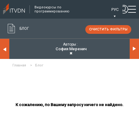
Видеокурсы по
РУС
программированию
БЛОГ
ОЧИСТИТЬ ФИЛЬТРЫ
Авторы
София Меренич
✖
Главная
>
Блог
К сожалению, по Вашему запросу ничего не найдено.