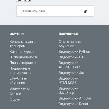
вебинаров
@
ОБУЧЕНИЕ
ПОПУЛЯРНОЕ
Консультация с
С чего начать
тренером
обучение
Каталог курсов
Видеоуроки Python
IT специальности
Видеоуроки C#
Планы подписок
Видеоуроки
ASP.NET Core
Подарочные
сертификаты
Видеоуроки Java
Live-Online
Видеоуроки
обучение
HTML&CSS
Видео канал
Видеоуроки
JavaScript
Статьи
Видеоуроки Angular
Форум
Видеоуроки React