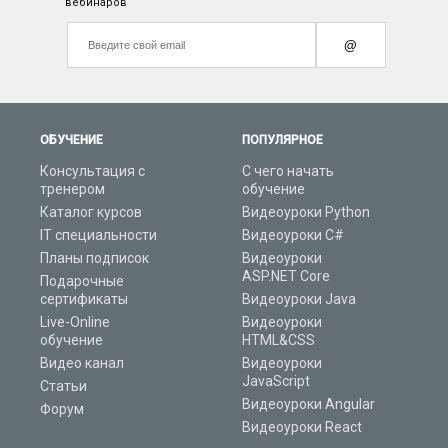
вебинаров
@
ОБУЧЕНИЕ
ПОПУЛЯРНОЕ
Консультация с
С чего начать
тренером
обучение
Каталог курсов
Видеоуроки Python
IT специальности
Видеоуроки C#
Планы подписок
Видеоуроки
ASP.NET Core
Подарочные
сертификаты
Видеоуроки Java
Live-Online
Видеоуроки
обучение
HTML&CSS
Видео канал
Видеоуроки
JavaScript
Статьи
Видеоуроки Angular
Форум
Видеоуроки React