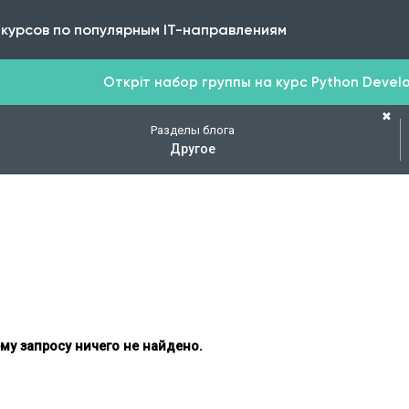
 курсов по популярным IT-направлениям
Откріт набор группы на курс Python Develop
✖
Разделы блога
Другое
му запросу ничего не найдено.