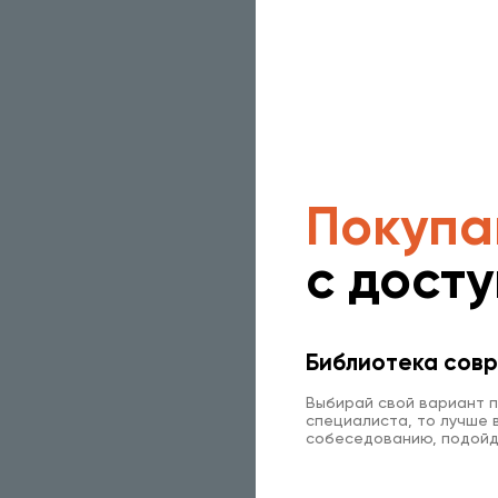
Покупа
с дост
Библиотека совр
Выбирай свой вариант п
специалиста, то лучше в
собеседованию, подойд