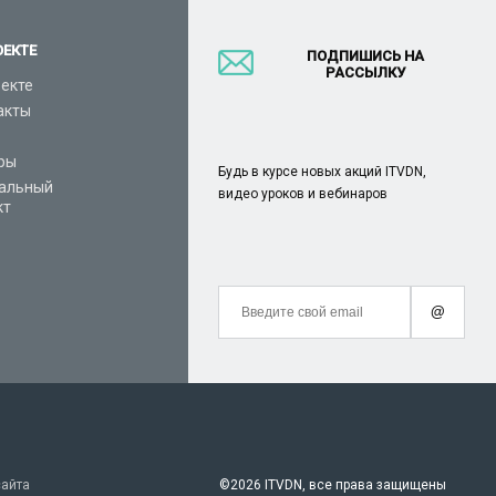
ОЕКТЕ
ПОДПИШИСЬ НА
РАССЫЛКУ
оекте
акты
ры
Будь в курсе новых акций ITVDN,
альный
видео уроков и вебинаров
кт
@
сайта
©
2026 ITVDN, все права защищены