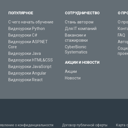
ПОПУЛЯРНОЕ
СОТРУДНИЧЕСТВО
О ПР
С чего начать обучение
Стань автором
О пр
Видеоуроки Python
Для IT компаний
Конт
Видеоуроки C#
Вакансии и
FAQ
стажировки
Видеоуроки ASP.NET
Авто
Core
CyberBionic
Соци
Systematics
Видеоуроки Java
прое
Видеоуроки HTML&CSS
АКЦИИ И НОВОСТИ
Видеоуроки JavaScript
Акции
Видеоуроки Angular
Новости
Видеоуроки React
явление о конфиденциальности
Договор публичной оферты
Карта 