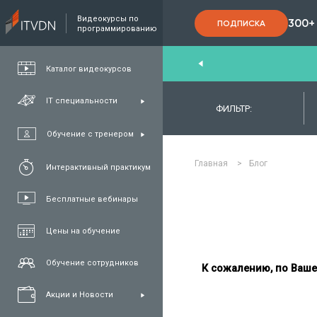
Видеокурсы по
300+
ПОДПИСКА
программированию
End
,
FullStack
,
C#/.NET
,
Java
и
QA
Каталог видеокурсов
IT специальности
ФИЛЬТР:
Обучение с тренером
Главная
>
Блог
Интерактивный практикум
Бесплатные вебинары
Цены на обучение
Обучение сотрудников
К сожалению, по Ваше
Акции и Новости