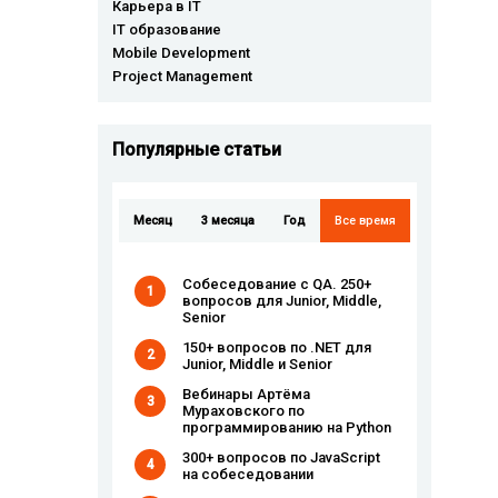
Карьера в IT
IT образование
Mobile Development
Project Management
Популярные cтатьи
Месяц
3 месяца
Год
Все время
Собеседование с QA. 250+
1
вопросов для Junior, Middle,
Senior
150+ вопросов по .NET для
2
Junior, Middle и Senior
Вебинары Артёма
3
Мураховского по
программированию на Python
300+ вопросов по JavaScript
4
на собеседовании