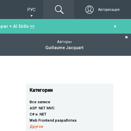
РУС
Авторизация
er + AI Skills
>>
Пол
✖
Авторы
Guillaume Jacquart
Категории
Все записи
ASP. NET MVC
C# и .NET
Web Frontend разработка
Другое