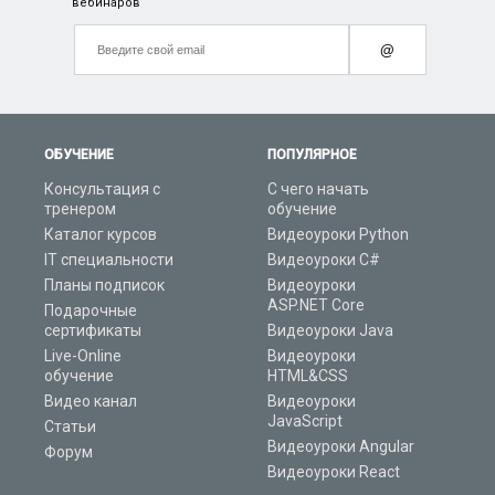
вебинаров
@
ОБУЧЕНИЕ
ПОПУЛЯРНОЕ
Консультация с
С чего начать
тренером
обучение
Каталог курсов
Видеоуроки Python
IT специальности
Видеоуроки C#
Планы подписок
Видеоуроки
ASP.NET Core
Подарочные
сертификаты
Видеоуроки Java
Live-Online
Видеоуроки
обучение
HTML&CSS
Видео канал
Видеоуроки
JavaScript
Статьи
Видеоуроки Angular
Форум
Видеоуроки React