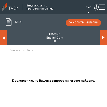
Видеокурсы по
РУС
программированию
БЛОГ
ОЧИСТИТЬ ФИЛЬТРЫ
Авторы
EnglishDom
✖
Главная
>
Блог
К сожалению, по Вашему запросу ничего не найдено.