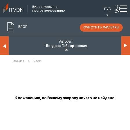
Видеокурсы по
РУС
программированию
БЛОГ
ОЧИСТИТЬ ФИЛЬТРЫ
Авторы
Богдана Гайворонская
✖
Главная
>
Блог
К сожалению, по Вашему запросу ничего не найдено.