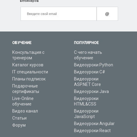
вебинаров
@
ОБУЧЕНИЕ
ПОПУЛЯРНОЕ
Консультация с
С чего начать
тренером
обучение
Каталог курсов
Видеоуроки Python
IT специальности
Видеоуроки C#
Планы подписок
Видеоуроки
ASP.NET Core
Подарочные
сертификаты
Видеоуроки Java
Live-Online
Видеоуроки
обучение
HTML&CSS
Видео канал
Видеоуроки
JavaScript
Статьи
Видеоуроки Angular
Форум
Видеоуроки React