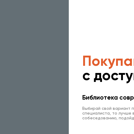
Покупа
с дост
Библиотека совр
Выбирай свой вариант п
специалиста, то лучше в
собеседованию, подойд