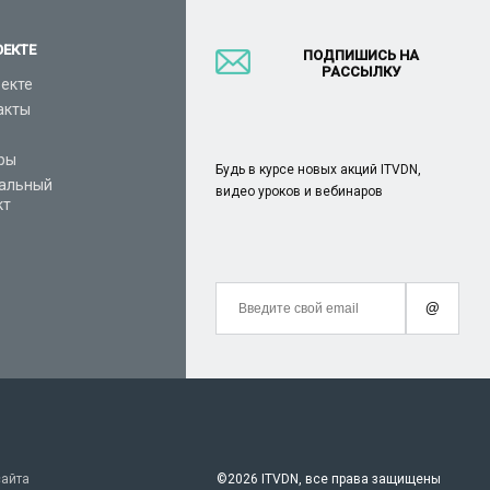
ОЕКТЕ
ПОДПИШИСЬ НА
РАССЫЛКУ
оекте
акты
ры
Будь в курсе новых акций ITVDN,
альный
видео уроков и вебинаров
кт
@
сайта
©
2026 ITVDN, все права защищены