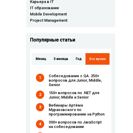
Карьера в IT
IT образование
Mobile Development
Project Management
Популярные cтатьи
Месяц
3 месяца
Год
Все время
Собеседование с QA. 250+
1
вопросов для Junior, Middle,
Senior
150+ вопросов по .NET для
2
Junior, Middle и Senior
Вебинары Артёма
3
Мураховского по
программированию на Python
300+ вопросов по JavaScript
4
на собеседовании