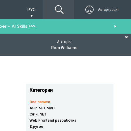
РУС
Авторизация
r + AI Skills
>>>
От
✖
Авторы
Rion Williams
Категории
Все записи
ASP. NET MVC
C# и .NET
Web Frontend разработка
Другое