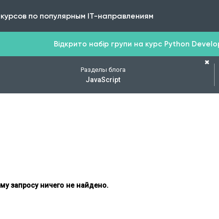
 курсов по популярным IT-направлениям
Відкрито набір групи на курс Python Develope
✖
Разделы блога
JavaScript
му запросу ничего не найдено.