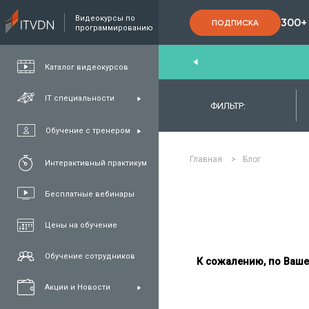
Видеокурсы по
300+
ПОДПИСКА
программированию
nd
,
FullStack
,
C#/.NET
,
Java
та
QA
Каталог видеокурсов
IT специальности
ФИЛЬТР:
Обучение с тренером
Главная
>
Блог
Интерактивный практикум
Бесплатные вебинары
Цены на обучение
Обучение сотрудников
К сожалению, по Ваше
Акции и Новости