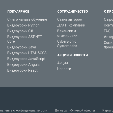
ПОПУЛЯРНОЕ
СОТРУДНИЧЕСТВО
О ПР
С чего начать обучение
Стань автором
О пр
Видеоуроки Python
Для IT компаний
Конт
Видеоуроки C#
Вакансии и
FAQ
стажировки
Видеоуроки ASP.NET
Авто
Core
CyberBionic
Соци
Systematics
Видеоуроки Java
прое
Видеоуроки HTML&CSS
АКЦИИ И НОВОСТИ
Видеоуроки JavaScript
Акции
Видеоуроки Angular
Новости
Видеоуроки React
явление о конфиденциальности
Договор публичной оферты
Карта 