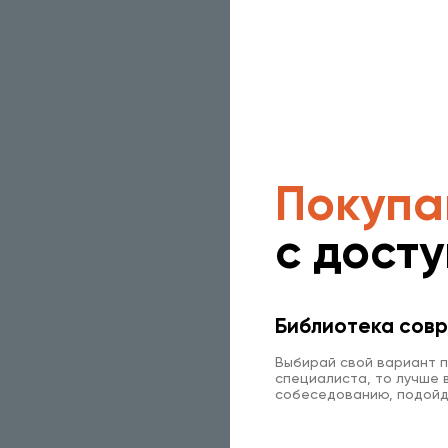
Покупа
с дост
Библиотека совр
Выбирай свой вариант п
специалиста, то лучше в
собеседованию, подойд