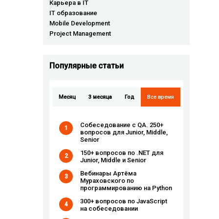
Карьера в IT
IT образование
Mobile Development
Project Management
Популярные cтатьи
Месяц
3 месяца
Год
Все время
Собеседование с QA. 250+
1
вопросов для Junior, Middle,
Senior
150+ вопросов по .NET для
2
Junior, Middle и Senior
Вебинары Артёма
3
Мураховского по
программированию на Python
300+ вопросов по JavaScript
4
на собеседовании