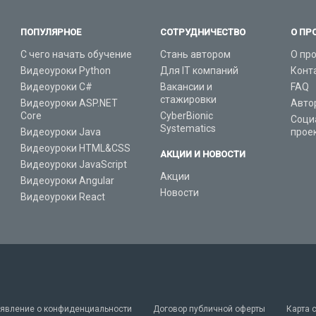
ПОПУЛЯРНОЕ
СОТРУДНИЧЕСТВО
О ПР
С чего начать обучение
Стань автором
О пр
Видеоуроки Python
Для IT компаний
Конт
Видеоуроки C#
Вакансии и
FAQ
стажировки
Видеоуроки ASP.NET
Авто
Core
CyberBionic
Соци
Systematics
Видеоуроки Java
прое
Видеоуроки HTML&CSS
АКЦИИ И НОВОСТИ
Видеоуроки JavaScript
Акции
Видеоуроки Angular
Новости
Видеоуроки React
явление о конфиденциальности
Договор публичной оферты
Карта 