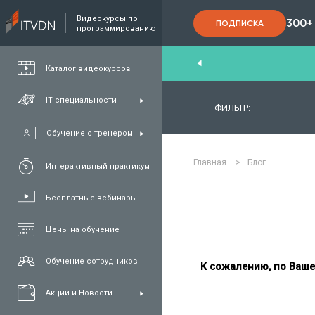
Видеокурсы по
300+
ПОДПИСКА
программированию
nd
,
FullStack
,
C#/.NET
,
Java
та
QA
Каталог видеокурсов
IT специальности
ФИЛЬТР:
Обучение с тренером
Главная
>
Блог
Интерактивный практикум
Бесплатные вебинары
Цены на обучение
Обучение сотрудников
К сожалению, по Ваше
Акции и Новости