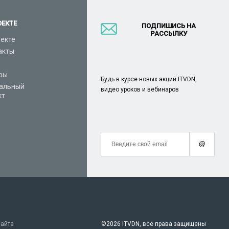
ОЕКТЕ
ПОДПИШИСЬ НА
РАССЫЛКУ
оекте
акты
ры
Будь в курсе новых акций ITVDN,
альный
видео уроков и вебинаров
кт
@
сайта
©
2026 ITVDN, все права защищены