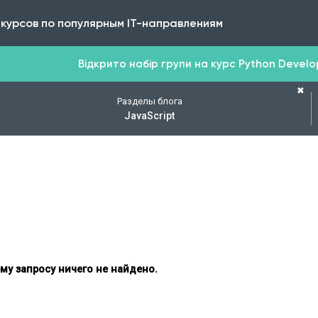
 курсов по популярным IT-направлениям
Відкрито набір групи на курс Python Develope
✖
Разделы блога
JavaScript
му запросу ничего не найдено.