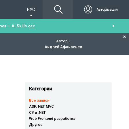
РУС
Авторизация
r + AI Skills
>>>
От
✖
Авторы
Андрей Афанасьев
Категории
Все записи
ASP. NET MVC
C# и .NET
Web Frontend разработка
Другое