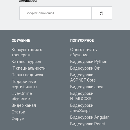
вебинаров
@
ОБУЧЕНИЕ
ПОПУЛЯРНОЕ
Консультация с
С чего начать
тренером
обучение
Каталог курсов
Видеоуроки Python
IT специальности
Видеоуроки C#
Планы подписок
Видеоуроки
ASP.NET Core
Подарочные
сертификаты
Видеоуроки Java
Live-Online
Видеоуроки
обучение
HTML&CSS
Видео канал
Видеоуроки
JavaScript
Статьи
Видеоуроки Angular
Форум
Видеоуроки React