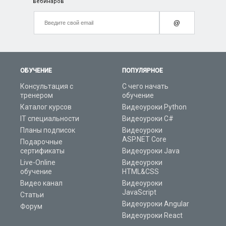
вебинаров
@
ОБУЧЕНИЕ
ПОПУЛЯРНОЕ
Консультация с
С чего начать
тренером
обучение
Каталог курсов
Видеоуроки Python
IT специальности
Видеоуроки C#
Планы подписок
Видеоуроки
ASP.NET Core
Подарочные
сертификаты
Видеоуроки Java
Live-Online
Видеоуроки
обучение
HTML&CSS
Видео канал
Видеоуроки
JavaScript
Статьи
Видеоуроки Angular
Форум
Видеоуроки React