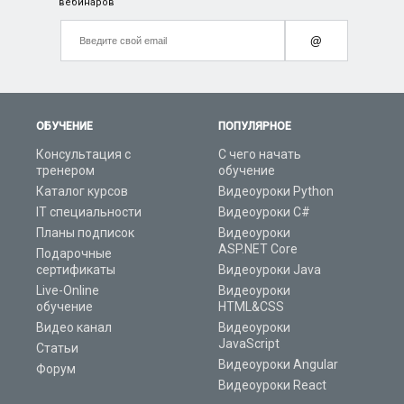
вебинаров
@
ОБУЧЕНИЕ
ПОПУЛЯРНОЕ
Консультация с
С чего начать
тренером
обучение
Каталог курсов
Видеоуроки Python
IT специальности
Видеоуроки C#
Планы подписок
Видеоуроки
ASP.NET Core
Подарочные
сертификаты
Видеоуроки Java
Live-Online
Видеоуроки
обучение
HTML&CSS
Видео канал
Видеоуроки
JavaScript
Статьи
Видеоуроки Angular
Форум
Видеоуроки React