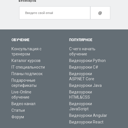
вебинаров
@
ОБУЧЕНИЕ
ПОПУЛЯРНОЕ
Консультация с
С чего начать
тренером
обучение
Каталог курсов
Видеоуроки Python
IT специальности
Видеоуроки C#
Планы подписок
Видеоуроки
ASP.NET Core
Подарочные
сертификаты
Видеоуроки Java
Live-Online
Видеоуроки
обучение
HTML&CSS
Видео канал
Видеоуроки
JavaScript
Статьи
Видеоуроки Angular
Форум
Видеоуроки React