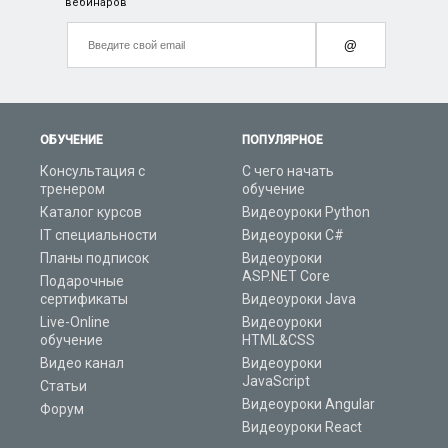
вебинаров
@
ОБУЧЕНИЕ
ПОПУЛЯРНОЕ
Консультация с
С чего начать
тренером
обучение
Каталог курсов
Видеоуроки Python
IT специальности
Видеоуроки C#
Планы подписок
Видеоуроки
ASP.NET Core
Подарочные
сертификаты
Видеоуроки Java
Live-Online
Видеоуроки
обучение
HTML&CSS
Видео канал
Видеоуроки
JavaScript
Статьи
Видеоуроки Angular
Форум
Видеоуроки React