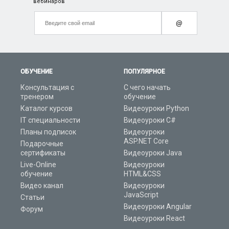
вебинаров
@
ОБУЧЕНИЕ
ПОПУЛЯРНОЕ
Консультация с
С чего начать
тренером
обучение
Каталог курсов
Видеоуроки Python
IT специальности
Видеоуроки C#
Планы подписок
Видеоуроки
ASP.NET Core
Подарочные
сертификаты
Видеоуроки Java
Live-Online
Видеоуроки
обучение
HTML&CSS
Видео канал
Видеоуроки
JavaScript
Статьи
Видеоуроки Angular
Форум
Видеоуроки React