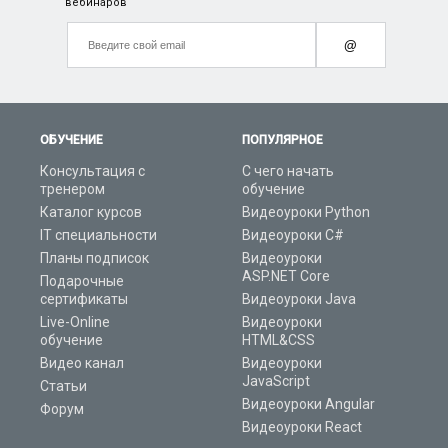
вебинаров
@
ОБУЧЕНИЕ
ПОПУЛЯРНОЕ
Консультация с
С чего начать
тренером
обучение
Каталог курсов
Видеоуроки Python
IT специальности
Видеоуроки C#
Планы подписок
Видеоуроки
ASP.NET Core
Подарочные
сертификаты
Видеоуроки Java
Live-Online
Видеоуроки
обучение
HTML&CSS
Видео канал
Видеоуроки
JavaScript
Статьи
Видеоуроки Angular
Форум
Видеоуроки React