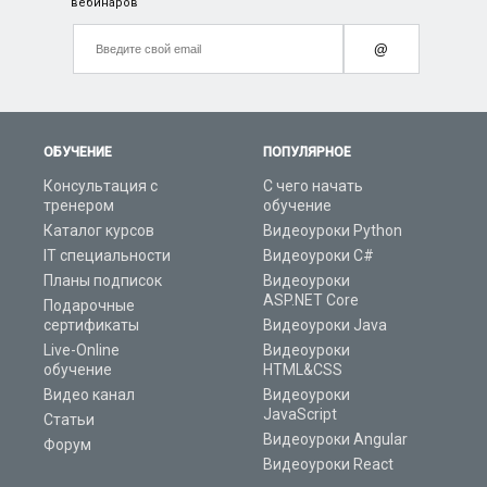
вебинаров
@
ОБУЧЕНИЕ
ПОПУЛЯРНОЕ
Консультация с
С чего начать
тренером
обучение
Каталог курсов
Видеоуроки Python
IT специальности
Видеоуроки C#
Планы подписок
Видеоуроки
ASP.NET Core
Подарочные
сертификаты
Видеоуроки Java
Live-Online
Видеоуроки
обучение
HTML&CSS
Видео канал
Видеоуроки
JavaScript
Статьи
Видеоуроки Angular
Форум
Видеоуроки React