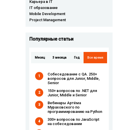
Карьера в IT
IT образование
Mobile Development
Project Management
Популярные cтатьи
Месяц
3 месяца
Год
Все время
Собеседование с QA. 250+
1
вопросов для Junior, Middle,
Senior
150+ вопросов по .NET для
2
Junior, Middle и Senior
Вебинары Артёма
3
Мураховского по
программированию на Python
300+ вопросов по JavaScript
4
на собеседовании