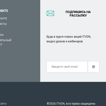
ОЕКТЕ
ПОДПИШИСЬ НА
РАССЫЛКУ
оекте
акты
ры
Будь в курсе новых акций ITVDN,
альный
видео уроков и вебинаров
кт
@
сайта
©
2026 ITVDN, все права защищены