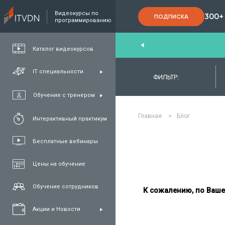
Видеокурсы по
300+
ПОДПИСКА
программированию
End
,
FullStack
,
C#/.NET
,
Java
и
QA
Каталог видеокурсов
IT специальности
ФИЛЬТР:
Обучение с тренером
Главная
>
Блог
Интерактивный практикум
Бесплатные вебинары
Цены на обучение
Обучение сотрудников
К сожалению, по Ваше
Акции и Новости