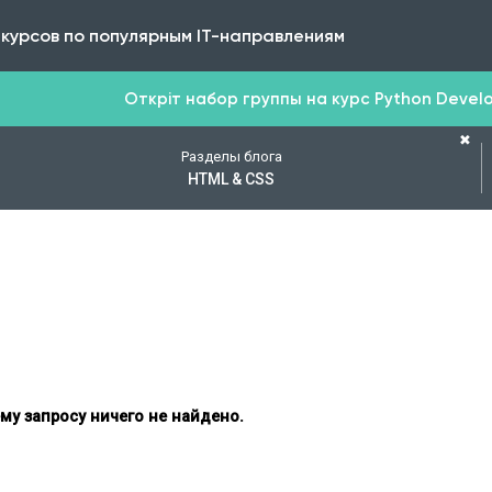
 курсов по популярным IT-направлениям
Откріт набор группы на курс Python Develop
✖
Разделы блога
HTML & CSS
му запросу ничего не найдено.