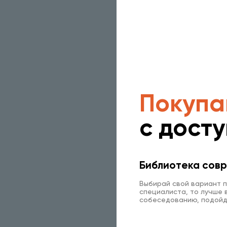
Покупа
с дост
Библиотека совр
Выбирай свой вариант п
специалиста, то лучше в
собеседованию, подойд