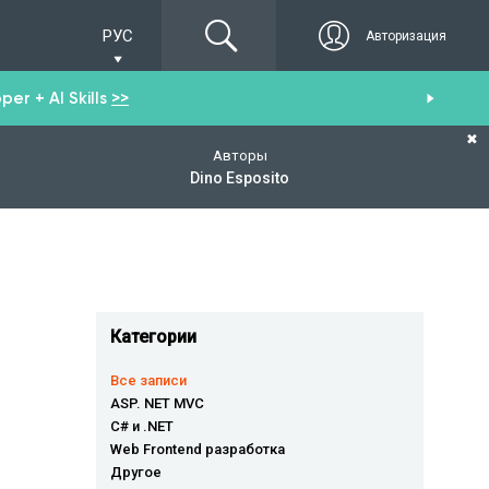
РУС
Авторизация
er + AI Skills
>>
Пол
✖
Авторы
Dino Esposito
Категории
Все записи
ASP. NET MVC
C# и .NET
Web Frontend разработка
Другое