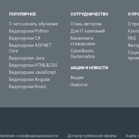
ПОПУЛЯРНОЕ
СОТРУДНИЧЕСТВО
О ПР
С чего начать обучение
Стань автором
О пр
Видеоуроки Python
Для IT компаний
Конт
Видеоуроки C#
Вакансии и
FAQ
стажировки
Видеоуроки ASP.NET
Авто
Core
CyberBionic
Соци
Systematics
Видеоуроки Java
прое
Видеоуроки HTML&CSS
АКЦИИ И НОВОСТИ
Видеоуроки JavaScript
Акции
Видеоуроки Angular
Новости
Видеоуроки React
явление о конфиденциальности
Договор публичной оферты
Карта 