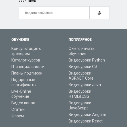
вебинаров
@
ОБУЧЕНИЕ
ПОПУЛЯРНОЕ
Консультация с
С чего начать
тренером
обучение
Каталог курсов
Видеоуроки Python
IT специальности
Видеоуроки C#
Планы подписок
Видеоуроки
ASP.NET Core
Подарочные
сертификаты
Видеоуроки Java
Live-Online
Видеоуроки
обучение
HTML&CSS
Видео канал
Видеоуроки
JavaScript
Статьи
Видеоуроки Angular
Форум
Видеоуроки React