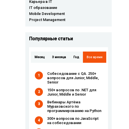
Карьера в IT
IT образование
Mobile Development
Project Management
Популярные cтатьи
Месяц
3 месяца
Год
Все время
Собеседование с QA. 250+
1
вопросов для Junior, Middle,
Senior
150+ вопросов по .NET для
2
Junior, Middle и Senior
Вебинары Артёма
3
Мураховского по
программированию на Python
300+ вопросов по JavaScript
4
на собеседовании