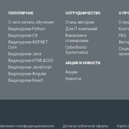
ПОПУЛЯРНОЕ
СОТРУДНИЧЕСТВО
О ПР
С чего начать обучение
Стань автором
О пр
Видеоуроки Python
Для IT компаний
Конт
Видеоуроки C#
Вакансии и
FAQ
стажировки
Видеоуроки ASP.NET
Авто
Core
CyberBionic
Соци
Systematics
Видеоуроки Java
прое
Видеоуроки HTML&CSS
АКЦИИ И НОВОСТИ
Видеоуроки JavaScript
Акции
Видеоуроки Angular
Новости
Видеоуроки React
явление о конфиденциальности
Договор публичной оферты
Карта 