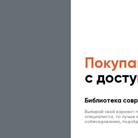
Покупа
с дост
Библиотека совр
Выбирай свой вариант п
специалиста, то лучше в
собеседованию, подойд