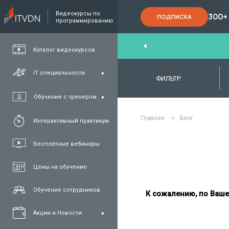
Видеокурсы по
300+
ПОДПИСКА
программированию
End
,
FullStack
,
C#/.NET
,
Java
и
QA
Каталог видеокурсов
IT специальности
ФИЛЬТР:
Обучение с тренером
Главная
>
Блог
Интерактивный практикум
Бесплатные вебинары
Цены на обучение
Обучение сотрудников
К сожалению, по Ваше
Акции и Новости