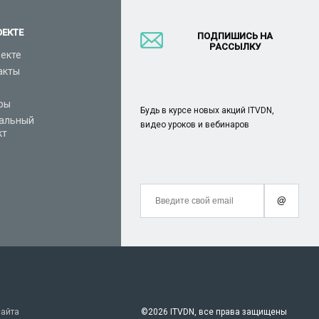
ОЕКТЕ
ПОДПИШИСЬ НА
РАССЫЛКУ
оекте
акты
ры
Будь в курсе новых акций ITVDN,
альный
видео уроков и вебинаров
кт
@
сайта
©
2026 ITVDN, все права защищены