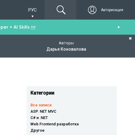
РУС
Авторизация
er + AI Skills
>>
Пол
✖
Авторы
Дарья Коновалова
Категории
Все записи
ASP. NET MVC
C# и .NET
Web Frontend разработка
Другое