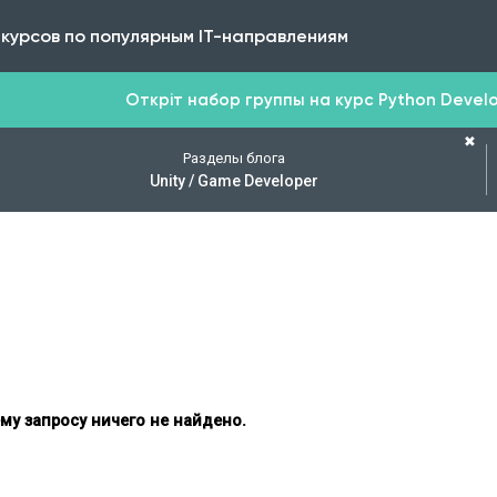
 курсов по популярным IT-направлениям
Откріт набор группы на курс Python Develop
✖
Разделы блога
Unity / Game Developer
му запросу ничего не найдено.