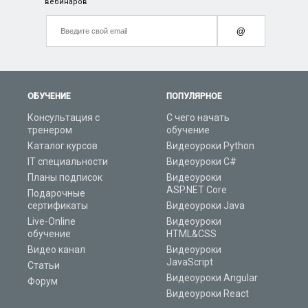
вебинаров
@
ОБУЧЕНИЕ
ПОПУЛЯРНОЕ
Консультация с
С чего начать
тренером
обучение
Каталог курсов
Видеоуроки Python
IT специальности
Видеоуроки C#
Планы подписок
Видеоуроки
ASP.NET Core
Подарочные
сертификаты
Видеоуроки Java
Live-Online
Видеоуроки
обучение
HTML&CSS
Видео канал
Видеоуроки
JavaScript
Статьи
Видеоуроки Angular
Форум
Видеоуроки React