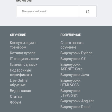
вебинаров
@
ОБУЧЕНИЕ
ПОПУЛЯРНОЕ
Консультация с
С чего начать
тренером
обучение
Каталог курсов
Видеоуроки Python
IT специальности
Видеоуроки C#
Планы подписок
Видеоуроки
ASP.NET Core
Подарочные
сертификаты
Видеоуроки Java
Live-Online
Видеоуроки
обучение
HTML&CSS
Видео канал
Видеоуроки
JavaScript
Статьи
Видеоуроки Angular
Форум
Видеоуроки React