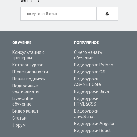
вебинаров
@
ОБУЧЕНИЕ
ПОПУЛЯРНОЕ
Консультация с
С чего начать
тренером
обучение
Каталог курсов
Видеоуроки Python
IT специальности
Видеоуроки C#
Планы подписок
Видеоуроки
ASP.NET Core
Подарочные
сертификаты
Видеоуроки Java
Live-Online
Видеоуроки
обучение
HTML&CSS
Видео канал
Видеоуроки
JavaScript
Статьи
Видеоуроки Angular
Форум
Видеоуроки React