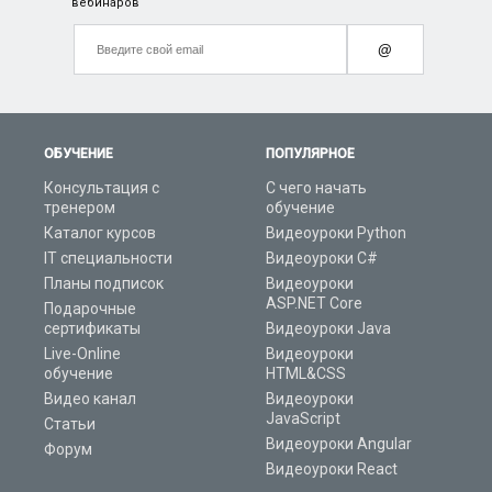
вебинаров
@
ОБУЧЕНИЕ
ПОПУЛЯРНОЕ
Консультация с
С чего начать
тренером
обучение
Каталог курсов
Видеоуроки Python
IT специальности
Видеоуроки C#
Планы подписок
Видеоуроки
ASP.NET Core
Подарочные
сертификаты
Видеоуроки Java
Live-Online
Видеоуроки
обучение
HTML&CSS
Видео канал
Видеоуроки
JavaScript
Статьи
Видеоуроки Angular
Форум
Видеоуроки React