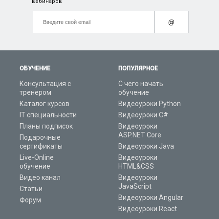
вебинаров
@
ОБУЧЕНИЕ
ПОПУЛЯРНОЕ
Консультация с
С чего начать
тренером
обучение
Каталог курсов
Видеоуроки Python
IT специальности
Видеоуроки C#
Планы подписок
Видеоуроки
ASP.NET Core
Подарочные
сертификаты
Видеоуроки Java
Live-Online
Видеоуроки
обучение
HTML&CSS
Видео канал
Видеоуроки
JavaScript
Статьи
Видеоуроки Angular
Форум
Видеоуроки React