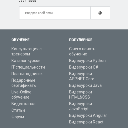
вебинаров
@
ОБУЧЕНИЕ
ПОПУЛЯРНОЕ
Консультация с
С чего начать
тренером
обучение
Каталог курсов
Видеоуроки Python
IT специальности
Видеоуроки C#
Планы подписок
Видеоуроки
ASP.NET Core
Подарочные
сертификаты
Видеоуроки Java
Live-Online
Видеоуроки
обучение
HTML&CSS
Видео канал
Видеоуроки
JavaScript
Статьи
Видеоуроки Angular
Форум
Видеоуроки React