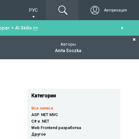
РУС
Авторизация
er + AI Skills
>>
Пол
✖
Авторы
Anita Soczka
Категории
Все записи
ASP. NET MVC
C# и .NET
Web Frontend разработка
Другое