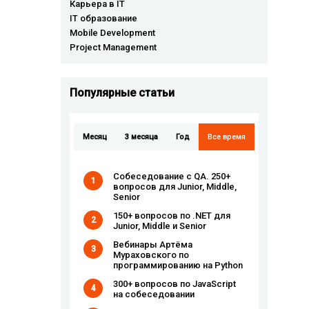
Карьера в IT
IT образование
Mobile Development
Project Management
Популярные cтатьи
Месяц
3 месяца
Год
Все время
Собеседование с QA. 250+
1
вопросов для Junior, Middle,
Senior
150+ вопросов по .NET для
2
Junior, Middle и Senior
Вебинары Артёма
3
Мураховского по
программированию на Python
300+ вопросов по JavaScript
4
на собеседовании