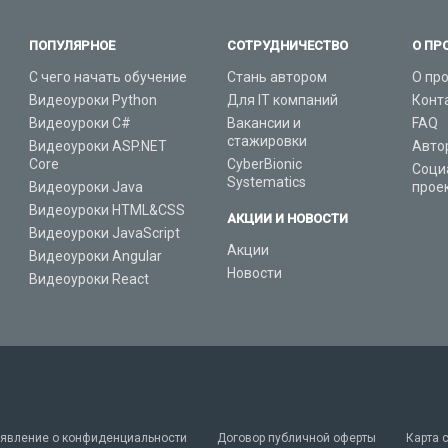
ПОПУЛЯРНОЕ
СОТРУДНИЧЕСТВО
О ПР
С чего начать обучение
Стань автором
О пр
Видеоуроки Python
Для IT компаний
Конт
Видеоуроки C#
Вакансии и
FAQ
стажировки
Видеоуроки ASP.NET
Авто
Core
CyberBionic
Соци
Systematics
Видеоуроки Java
прое
Видеоуроки HTML&CSS
АКЦИИ И НОВОСТИ
Видеоуроки JavaScript
Акции
Видеоуроки Angular
Новости
Видеоуроки React
явление о конфиденциальности
Договор публичной оферты
Карта 