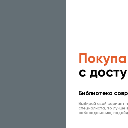
Покупа
с дост
Библиотека совр
Выбирай свой вариант п
специалиста, то лучше в
собеседованию, подойд