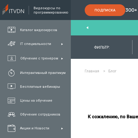
Видеокурсы по
300+
ПОДПИСКА
программированию
End
,
FullStack
,
C#/.NET
,
Java
и
QA
Каталог видеокурсов
IT специальности
ФИЛЬТР:
Обучение с тренером
Главная
>
Блог
Интерактивный практикум
Бесплатные вебинары
Цены на обучение
Обучение сотрудников
К сожалению, по Ваше
Акции и Новости