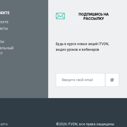
ОЕКТЕ
ПОДПИШИСЬ НА
РАССЫЛКУ
оекте
акты
ры
Будь в курсе новых акций ITVDN,
альный
видео уроков и вебинаров
кт
@
сайта
©
2026 ITVDN, все права защищены