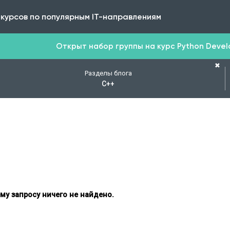
 курсов по популярным IT-направлениям
Открыт набор группы на курс Python Develop
✖
Разделы блога
C++
му запросу ничего не найдено.