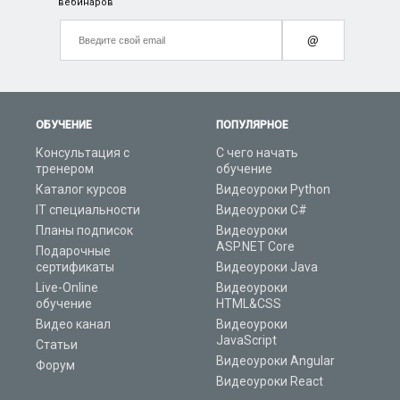
вебинаров
@
ОБУЧЕНИЕ
ПОПУЛЯРНОЕ
Консультация с
С чего начать
тренером
обучение
Каталог курсов
Видеоуроки Python
IT специальности
Видеоуроки C#
Планы подписок
Видеоуроки
ASP.NET Core
Подарочные
сертификаты
Видеоуроки Java
Live-Online
Видеоуроки
обучение
HTML&CSS
Видео канал
Видеоуроки
JavaScript
Статьи
Видеоуроки Angular
Форум
Видеоуроки React