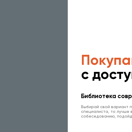
Покупа
с дост
Библиотека совр
Выбирай свой вариант п
специалиста, то лучше в
собеседованию, подойд