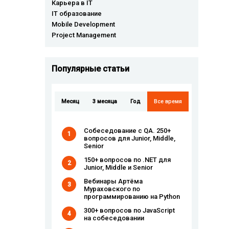
Карьера в IT
IT образование
Mobile Development
Project Management
Популярные cтатьи
Месяц
3 месяца
Год
Все время
Собеседование с QA. 250+
1
вопросов для Junior, Middle,
Senior
150+ вопросов по .NET для
2
Junior, Middle и Senior
Вебинары Артёма
3
Мураховского по
программированию на Python
300+ вопросов по JavaScript
4
на собеседовании