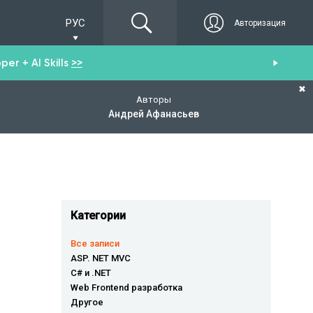
РУС
Авторизация
er + AI Skills
>>
Пол
✖
Авторы
Андрей Афанасьев
Категории
Все записи
ASP. NET MVC
C# и .NET
Web Frontend разработка
Другое