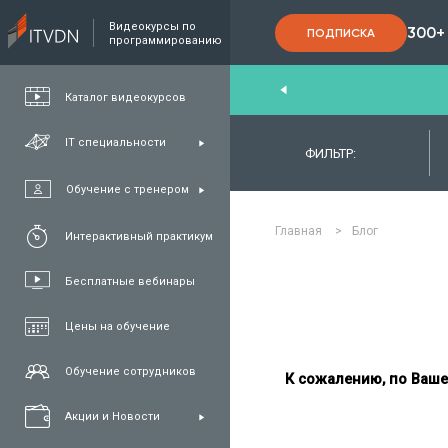
Видеокурсы по
300+
ПОДПИСКА
программированию
End
,
FullStack
,
C#/.NET
,
Java
и
QA
Каталог видеокурсов
IT специальности
ФИЛЬТР:
Обучение с тренером
Главная
>
Блог
Интерактивный практикум
Бесплатные вебинары
Цены на обучение
Обучение сотрудников
К сожалению, по Ваше
Акции и Новости