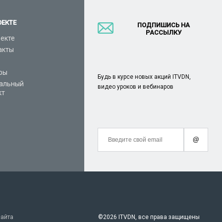
ОЕКТЕ
ПОДПИШИСЬ НА
РАССЫЛКУ
оекте
акты
ры
Будь в курсе новых акций ITVDN,
альный
видео уроков и вебинаров
кт
@
сайта
©
2026 ITVDN, все права защищены