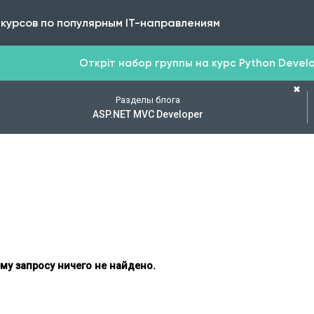
 курсов по популярным IT-направлениям
Откріт набор группы на курс Python Develop
✖
Разделы блога
ASP.NET MVC Developer
му запросу ничего не найдено.