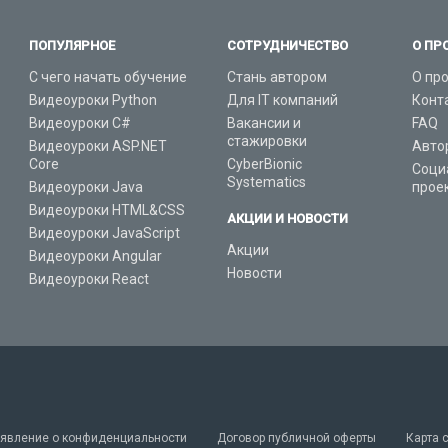
ПОПУЛЯРНОЕ
СОТРУДНИЧЕСТВО
О ПР
С чего начать обучение
Стань автором
О пр
Видеоуроки Python
Для IT компаний
Конт
Видеоуроки C#
Вакансии и
FAQ
стажировки
Видеоуроки ASP.NET
Авто
Core
CyberBionic
Соци
Systematics
Видеоуроки Java
прое
Видеоуроки HTML&CSS
АКЦИИ И НОВОСТИ
Видеоуроки JavaScript
Акции
Видеоуроки Angular
Новости
Видеоуроки React
явление о конфиденциальности
Договор публичной оферты
Карта 