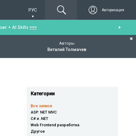
РУС
Авторизация
r + AI Skills
>>>
От
✖
Авторы
Виталий Толмачев
Категории
Все записи
ASP. NET MVC
C# и .NET
Web Frontend разработка
Другое