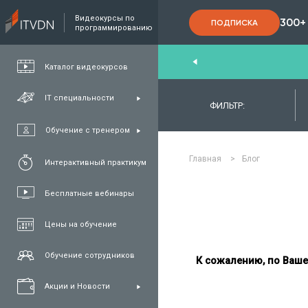
Видеокурсы по
300+
ПОДПИСКА
программированию
nd
,
FullStack
,
C#/.NET
,
Java
та
QA
Каталог видеокурсов
IT специальности
ФИЛЬТР:
Обучение с тренером
Главная
>
Блог
Интерактивный практикум
Бесплатные вебинары
Цены на обучение
Обучение сотрудников
К сожалению, по Ваше
Акции и Новости