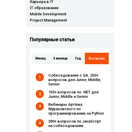
Карьера в IT
IT образование
Mobile Development
Project Management
Популярные cтатьи
Месяц
3 месяца
Год
Все время
Собеседование с QA. 250+
1
вопросов для Junior, Middle,
Senior
150+ вопросов по .NET для
2
Junior, Middle и Senior
Вебинары Артёма
3
Мураховского по
программированию на Python
300+ вопросов по JavaScript
4
на собеседовании