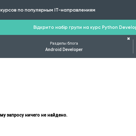
 курсов по популярным IT-направлениям
Відкрито набір групи на курс Python Develope
✖
Разделы блога
Android Developer
му запросу ничего не найдено.