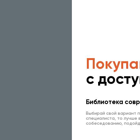
Покупа
с дост
Библиотека совр
Выбирай свой вариант п
специалиста, то лучше в
собеседованию, подойд