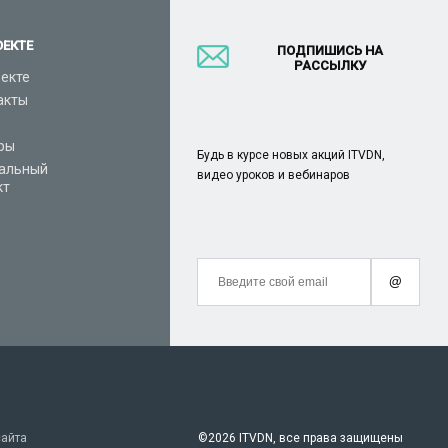
ОЕКТЕ
ПОДПИШИСЬ НА
РАССЫЛКУ
оекте
акты
ры
Будь в курсе новых акций ITVDN,
альный
видео уроков и вебинаров
кт
@
сайта
©
2026 ITVDN, все права защищены