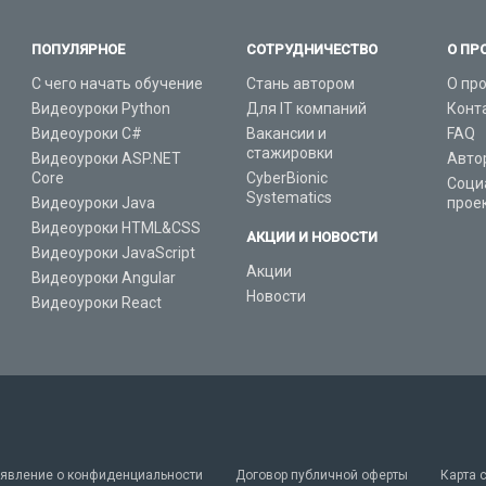
ПОПУЛЯРНОЕ
СОТРУДНИЧЕСТВО
О ПР
С чего начать обучение
Стань автором
О пр
Видеоуроки Python
Для IT компаний
Конт
Видеоуроки C#
Вакансии и
FAQ
стажировки
Видеоуроки ASP.NET
Авто
Core
CyberBionic
Соци
Systematics
Видеоуроки Java
прое
Видеоуроки HTML&CSS
АКЦИИ И НОВОСТИ
Видеоуроки JavaScript
Акции
Видеоуроки Angular
Новости
Видеоуроки React
явление о конфиденциальности
Договор публичной оферты
Карта 