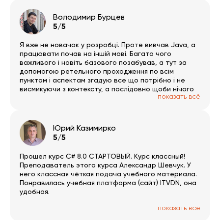
Володимир Бурцев
5/5
Я вже не новачок у розробці. Проте вивчав Java, а
працювати почав на іншій мові. Багато чого
важливого і навіть базового позабував, а тут за
допомогою ретельного проходження по всім
пунктам і аспектам згадую все що потрібно і не
висмикуючи з контексту, а послідовно щоби нічого
показать всё
не пропустити. Тут дуже багато окремих гілок за
обраним напрямком. Був би час 🙂 PS записи трошки
вкрилось пилом і часто зустрічаю помилки/
обмовки, але в цілому на якість це не впливає.
Юрий Казимирко
РАДЖУ!
5/5
Прошел курс C# 8.0 СТАРТОВЫЙ. Курс классный!
Преподаватель этого курса Александр Шевчук. У
него классная чёткая подача учебного материала.
Понравилась учебная платформа (сайт) ITVDN, она
удобная.
показать всё