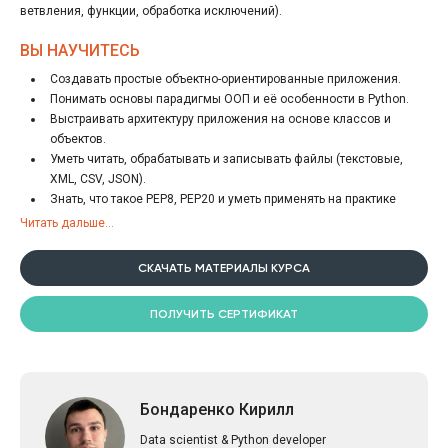
ветвления, функции, обработка исключений).
особенности сложных структур данных, создание своих модулей и
основы правильного оформления кода по правилам PEP8.
ВЫ НАУЧИТЕСЬ
Создавать простые объектно-ориентированные приложения.
Понимать основы парадигмы ООП и её особенности в Python.
Выстраивать архитектуру приложения на основе классов и
объектов.
Уметь читать, обрабатывать и записывать файлы (текстовые,
XML, CSV, JSON).
Знать, что такое РЕР8, РЕР20 и уметь применять на практике
правила оформления кода в Python 3.
Читать дальше...
Понимать Дзен Python.
Применять List and dict comprehensions (генераторы списков).
СКАЧАТЬ МАТЕРИАЛЫ КУРСА
Работать со сложными структурами данных в Python.
Создавать свой Python модуль
ПОЛУЧИТЬ СЕРТИФИКАТ
Бондаренко Кирилл
Data scientist & Python developer