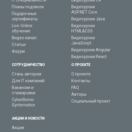
IT специальности
Видеоуроки C#
Планы подписок
Видеоуроки
ASP.NET Core
Подарочные
сертификаты
Видеоуроки Java
Live-Online
Видеоуроки
обучение
HTML&CSS
Видео канал
Видеоуроки
JavaScript
Статьи
Видеоуроки Angular
Форум
Видеоуроки React
СОТРУДНИЧЕСТВО
О ПРОЕКТЕ
Стань автором
О проекте
Для IT компаний
Контакты
Вакансии и
FAQ
стажировки
Авторы
CyberBionic
Социальный проект
Systematics
АКЦИИ И НОВОСТИ
Акции