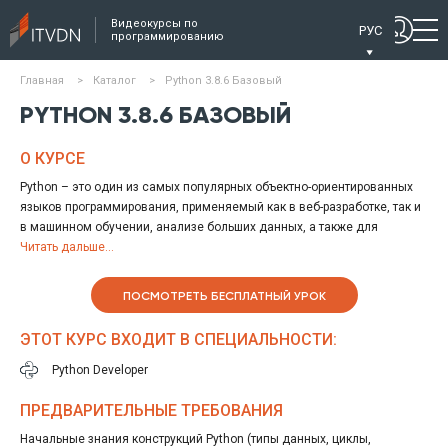
Видеокурсы по
РУС
программированию
Главная
>
Каталог
>
Python 3.8.6 Базовый
PYTHON 3.8.6 БАЗОВЫЙ
О КУРСЕ
Python – это один из самых популярных объектно-ориентированных
языков программирования, применяемый как в веб-разработке, так и
в машинном обучении, анализе больших данных, а также для
создания прикладных приложений, игр и для системного
Читать дальше...
администрирования.
Курс «Python Базовый» является логическим продолжением курса
ПОСМОТРЕТЬ БЕСПЛАТНЫЙ УРОК
«Python Стартовый». На данном курсе рассматривается парадигма
Объектно-ориентированного программирования (ООП) и её
ЭТОТ КУРС ВХОДИТ В СПЕЦИАЛЬНОСТИ:
реализация в языке Python. Вы познакомитесь с основными
концепциями ООП – инкапсуляцией, наследованием,
Python Developer
полиморфизмом, абстракцией и тем, как эти принципы воплощены в
конструкциях Python.
ПРЕДВАРИТЕЛЬНЫЕ ТРЕБОВАНИЯ
Также на курсе рассматривается способ практического применения
Начальные знания конструкций Python (типы данных, циклы,
рекурсии в Python, способы работы с файлами на чтение и запись,