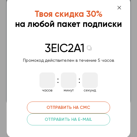
Базовый
Твоя скидка 30%
на любой пакет подписки
Все видеокурсы на 6 месяцев
Тестирование по 16 курсам
3EIC2A1
Проверка 10 домашних заданий
Промокод действителен в течение 5 часов
Консультация с тренером 60 мин
89.99 $
:
:
часов
минут
секунд
ОФОРМИТЬ ПОДПИСКУ
ОТПРАВИТЬ НА СМС
Премиум Plus
ОТПРАВИТЬ НА E-MAIL