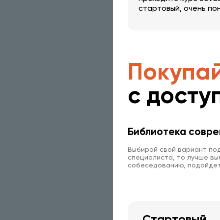
стартовый, очень по
рекомендовать эту 
знакомым.
Покупай
с досту
Библиотека совре
Выбирай свой вариант под
специалиста, то лучше выб
собеседованию, подойдет
Стартовый