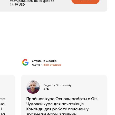
автоматизированные Jenkins
0:21:29
тестированием на 30 дней за
Pipeline
14,99 USD
Дополнительные материалы
0:20:34
Следующий
Автоматизация тестирования
курс:
мобильных приложений
Отзывы в Google
4,9/5 -
866 отзывов
Evgeniy Brizhevskiy
5/5
оте
Пройшов курс Основы работы с Git.
 на
Чудовий курс для початківців.
 і
Команди для роботи пояснені у
 за
зрозумілій формі з живими