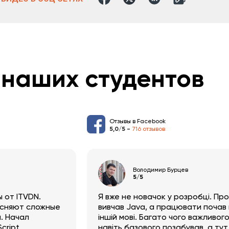
наших студентов
Отзывы в Facebook
5,0/5 -
716 отзывов
Володимир Бурцев
5/5
 от ITVDN.
Я вже не новачок у розробці. Пр
сняют сложные
вивчав Java, а працювати почав
. Начал
іншій мові. Багато чого важливого
cript
навіть базового позабував, а тут