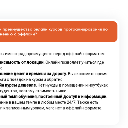
м преимущество онлайн курсов программирования по
нению с оффлайн?
сы имеют ряд преимуществ перед оффлайн форматом:
висимость от локации.
Онлайн позволяет учиться где
о.
нение денег и времени на дорогу.
Вы экономите время
ьги с поездок на курсы и обратно.
йн курсы дешевле.
Нет нужды в помещении и ноутбуках
тудентов, поэтому стоимость ниже.
ный темп обучения, постоянный доступ к информации.
ние в вашем темпе в любом месте 24/7. Также есть
п к записанным урокам, чего нет в оффлайн формате.