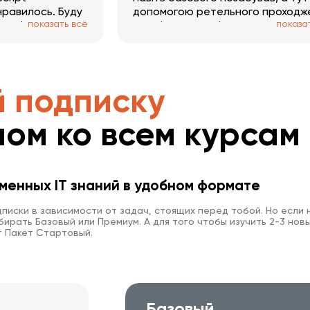
нравилось. Буду
допомогою ретельного проходж
показать всё
показа
платформу
по всім пунктам і аспектам згад
все що потрібно і не висмикуючи
контексту, а послідовно щоби ні
не пропустити. Тут дуже багато
окремих гілок за обраним напря
 подписку
Був би час 🙂 PS записи трошки
вкрилось пилом і часто зустріча
пом ко всем курсам
помилки/обмовки, але в цілому н
якість це не впливає. РАДЖУ!
менных IT знаний в удобном формате
писки в зависимости от задач, стоящих перед тобой. Но если 
ирать Базовый или Премиум. А для того чтобы изучить 2-3 новы
 Пакет Стартовый.
Базовый