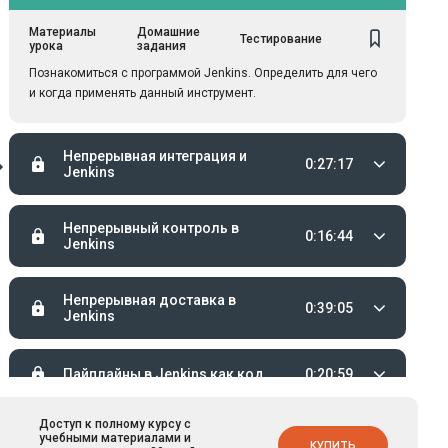
Материалы
Домашние
Тестирование
урока
задания
Познакомиться с программой Jenkins. Определить для чего
и когда применять данный инструмент.
Непрерывная интеграция и
0:27:17
Jenkins
Непрерывный контроль в
0:16:44
Jenkins
Непрерывная доставка в
0:39:05
Jenkins
Пайплайны в Jenkins как код
0:20:59
Доступ к полному курсу с
Полностью
учебными материалами и
КУПИТЬ