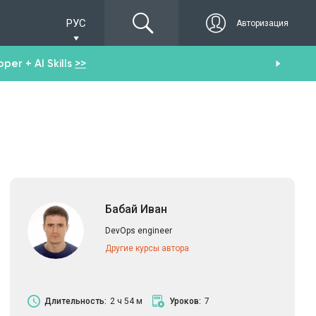
РУС
Авторизация
er + AI Skills
>>
Пол
Бабай Иван
DevOps engineer
Другие курсы автора
Длительность:
2 ч 54 м
Уроков:
7