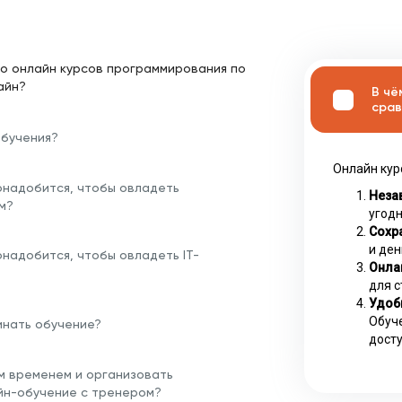
о онлайн курсов программирования по
айн?
В чё
срав
обучения?
Онлайн кур
онадобится, чтобы овладеть
Неза
м?
угодн
Сохра
и ден
надобится, чтобы овладеть IT-
Онла
для с
Удоб
Обуче
инать обучение?
досту
им временем и организовать
йн-обучение с тренером?