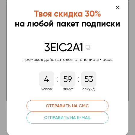
Базовый
Твоя скидка 30%
на любой пакет подписки
Все видеокурсы на 6 месяцев
Тестирование по 16 курсам
3EIC2A1
Проверка 10 домашних заданий
Промокод действителен в течение 5 часов
Консультация с тренером 60 мин
89.99 $
:
:
4
59
53
часов
минут
секунд
ОФОРМИТЬ ПОДПИСКУ
ОТПРАВИТЬ НА СМС
Премиум Plus
ОТПРАВИТЬ НА E-MAIL