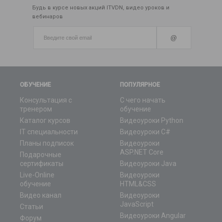
Будь в курсе новых акций ITVDN, видео уроков и
вебинаров
@
ОБУЧЕНИЕ
ПОПУЛЯРНОЕ
Консультация с
С чего начать
тренером
обучение
Каталог курсов
Видеоуроки Python
IT специальности
Видеоуроки C#
Планы подписок
Видеоуроки
ASP.NET Core
Подарочные
сертификаты
Видеоуроки Java
Live-Online
Видеоуроки
обучение
HTML&CSS
Видео канал
Видеоуроки
JavaScript
Статьи
Видеоуроки Angular
Форум