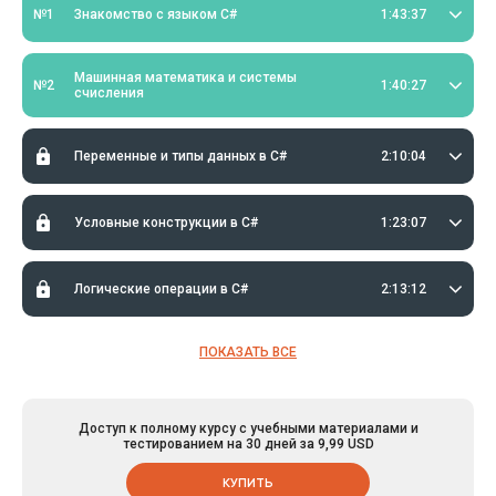
№1
Знакомство с языком C#
1:43:37
Машинная математика и системы
№2
1:40:27
счисления
Переменные и типы данных в C#
2:10:04
Условные конструкции в C#
1:23:07
Логические операции в C#
2:13:12
ПОКАЗАТЬ ВСЕ
Доступ к полному курсу с учебными материалами и
тестированием на 30 дней за 9,99 USD
КУПИТЬ