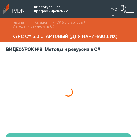
Видеокурсы по
РУС
программированию
Главная
>
Каталог
>
C# 5.0 Стартовый
>
Методы и рекурсия в C#
КУРС C# 5.0 СТАРТОВЫЙ (ДЛЯ НАЧИНАЮЩИХ)
ВИДЕОУРОК №8. Методы и рекурсия в C#