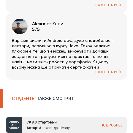
показать всё
Alexandr Zuev
5/5
Вирішив вивчити Android dev., дуже сподобалися
лектори, особливо з курсу Java. Також великим
плюсом є те, що ти можеш виконувати домашні
завдання та тренуватися на практиці, а потім,
навіть, мати якісь роботи у портфоліо. К цьому
всьому можна ще отримати сертифікати з
показать всё
пройдених курсів. Раджу усім скористатися такою
можливістю увійти в айті), адже курси від ITDVN,
дійсно корисні.
СТУДЕНТЫ
ТАКЖЕ СМОТРЯТ
C# 8.0 Стартовый
ПОДРОБНЕЕ
Автор:
Александр Шевчук