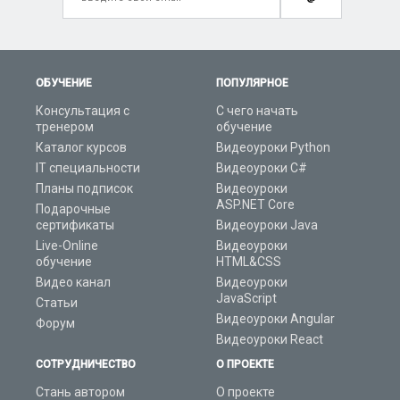
ОБУЧЕНИЕ
ПОПУЛЯРНОЕ
Консультация с
С чего начать
тренером
обучение
Каталог курсов
Видеоуроки Python
IT специальности
Видеоуроки C#
Планы подписок
Видеоуроки
ASP.NET Core
Подарочные
сертификаты
Видеоуроки Java
Live-Online
Видеоуроки
обучение
HTML&CSS
Видео канал
Видеоуроки
JavaScript
Статьи
Видеоуроки Angular
Форум
Видеоуроки React
СОТРУДНИЧЕСТВО
О ПРОЕКТЕ
Стань автором
О проекте