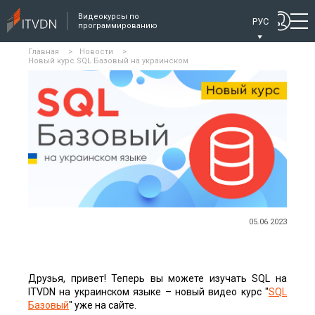
Видеокурсы по
РУС
программированию
Главная
>
Новости
>
Новый курс SQL Базовый на украинском
05.06.2023
Друзья, привет! Теперь вы можете изучать SQL на
ITVDN на украинском языке – новый видео курс "
SQL
Базовый
" уже на сайте.