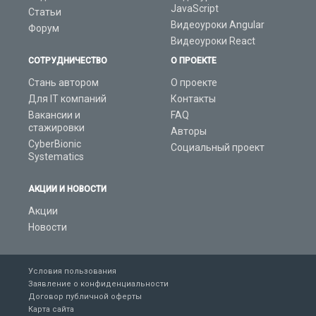
JavaScript
Статьи
Видеоуроки Angular
Форум
Видеоуроки React
СОТРУДНИЧЕСТВО
О ПРОЕКТЕ
Стань автором
О проекте
Для IT компаний
Контакты
Вакансии и
FAQ
стажировки
Авторы
CyberBionic
Социальный проект
Systematics
АКЦИИ И НОВОСТИ
Акции
Новости
Условия пользования
Заявление о конфиденциальности
Договор публичной оферты
Карта сайта