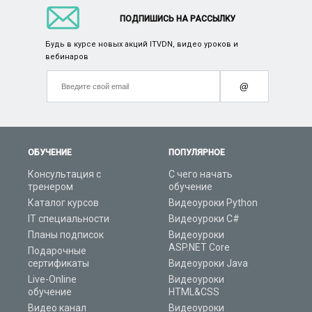
ПОДПИШИСЬ НА РАССЫЛКУ
Будь в курсе новых акций ITVDN, видео уроков и
вебинаров
@
ОБУЧЕНИЕ
ПОПУЛЯРНОЕ
Консультация с
С чего начать
тренером
обучение
Каталог курсов
Видеоуроки Python
IT специальности
Видеоуроки C#
Планы подписок
Видеоуроки
ASP.NET Core
Подарочные
сертификаты
Видеоуроки Java
Live-Online
Видеоуроки
обучение
HTML&CSS
Видео канал
Видеоуроки