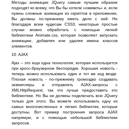
Методы анимации JQuery самым лучшим образом
подходят ко всему, что Вы бы хотели «оживить» и, если
нужны сложные анимации из скриптов в приложении,
Вы должны по-прежнему иметь дело с ней. Но
благодаря всем чудесам CSS3, некоторые простые
случаи можно обработать с помощью легкой
библиотеки Animate.css, которая позволяет запускать
анимацию, добавляя или удаляя имена классов
элементов.
10. AJAX
Ajax – это еще одна технология, которая используется
при кросс-браузерном беспорядке. Хорошая новость -
теперь можно использовать один и тот же код везде.
Плохая новость - по-прежнему громоздко создавать
экземпляры и отправлять AJAX-запросы с
XMLHttpRequest, так что лучше предоставить это
библиотеке. Но Вы не должны подключать всю JQuery
только для этого. Вы можете использовать одну из
самых многочисленных и легких библиотек, которые
доступны. Вот пример построения запроса AJAX
напрямую, и с помощью небольшой библиотеки
запросов.