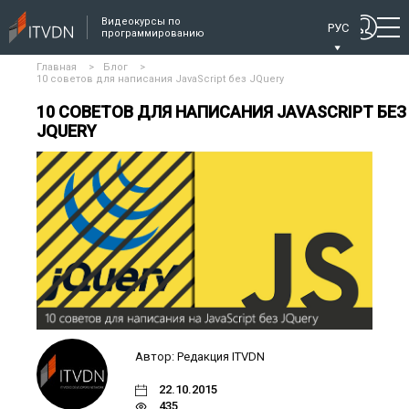
Видеокурсы по
РУС
программированию
Главная
>
Блог
>
10 советов для написания JavaScript без JQuery
10 СОВЕТОВ ДЛЯ НАПИСАНИЯ JAVASCRIPT БЕЗ
JQUERY
Автор: Редакция ITVDN
22.10.2015
435