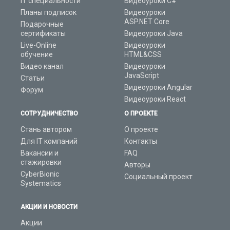
IT специальности
Видеоуроки C#
Планы подписок
Видеоуроки
ASP.NET Core
Подарочные
сертификаты
Видеоуроки Java
Live-Online
Видеоуроки
обучение
HTML&CSS
Видео канал
Видеоуроки
JavaScript
Статьи
Видеоуроки Angular
Форум
Видеоуроки React
СОТРУДНИЧЕСТВО
О ПРОЕКТЕ
Стань автором
О проекте
Для IT компаний
Контакты
Вакансии и
FAQ
стажировки
Авторы
CyberBionic
Социальный проект
Systematics
АКЦИИ И НОВОСТИ
Акции