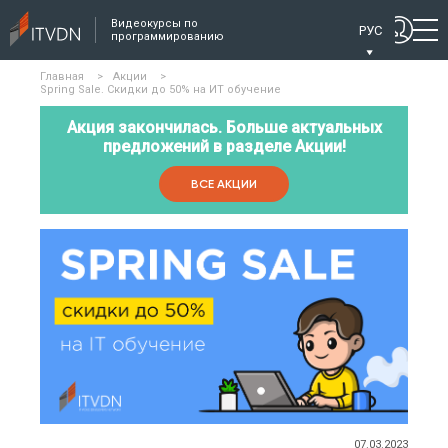
Видеокурсы по
РУС
программированию
Главная
>
Акции
>
Spring Sale. Скидки до 50% на ИТ обучение
Акция закончилась. Больше актуальных
предложений в разделе Акции!
ВСЕ АКЦИИ
07.03.2023